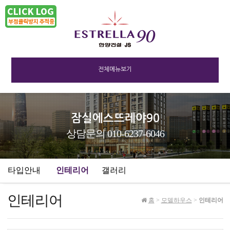
전체메뉴보기
잠실에스뜨레야90
상담문의 010-6237-6046
타입안내
인테리어
갤러리
인테리어
홈
>
모델하우스
>
인테리어