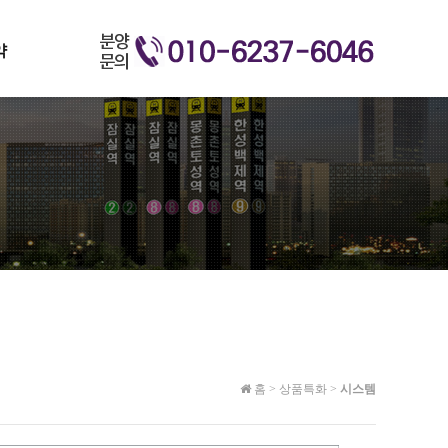
약
홈
>
상품특화
>
시스템