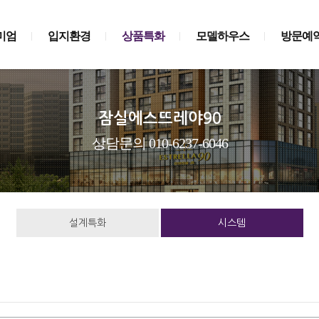
미엄
입지환경
상품특화
모델하우스
방문예
잠실에스뜨레야90
상담문의 010-6237-6046
설계특화
시스템